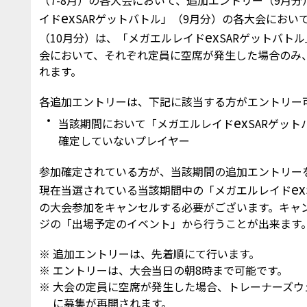
（7-8月）の各大会において、追加エントリー（9月
ex
イド
SARゲットバトル」（9月分）の各大会におい
ex
（10月分）は、「メガエルレイド
SARゲットバト
会において、それぞれ定員に空席が発生した場合のみ
れます。
各追加エントリーは、下記に該当する方がエントリー
ex
当該期間において「メガエルレイド
SARゲッ
確定していないプレイヤー
参加確定されている方が、当該期間の追加エントリー
ex
現在当選されている当該期間中の「メガエルレイド
の大会参加をキャンセルする必要がございます。キャ
ジの「出場予定のイベント」から行うことが出来ます
追加エントリーは、先着順にて行います。
エントリーは、大会当日の朝8時まで可能です。
大会の定員に空席が発生した場合、トレーナーズウ
に募集が再開されます。