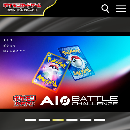
1
2
3
4
5
6