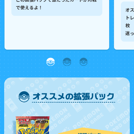
で使えるよ！
オス
トレ
枚
迷