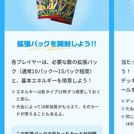
各プレイヤーは、必要な数の拡張パッ
当た
ク（通常10パック～15パック程度）
う！
と、基本エネルギーを用意しよう！
デッ
ール
エネルギーは各タイプ15枚ずつ用意しておく
と安心。
デ
大会によっては参加賞がもらえて、そのカー
たね
ドが使えることもあるよ。
同じ
はの
この拡張パックで当たったカードが対戦