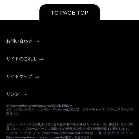
TO PAGE TOP
お問い合わせ
サイトのご利用
サイトマップ
リンク
©Pokémon/Nintendo/Creatures/GAME FREAK
ポケットモンスター・ポケモン・Pokémonは任天堂・クリーチャーズ・ゲームフリークの
商標です。
このホームページに掲載されている内容の著作権は(株)クリーチャーズ、(株)ポケモンに帰
属します。 このホームページに掲載された画像その他の内容の無断転載はお断りします。
このウェブサイト(
https://www.pokemon-card.com/
)は、株式会社ポケモン
(
https://www.pokemon.co.jp/corporate/
)が運営しております。