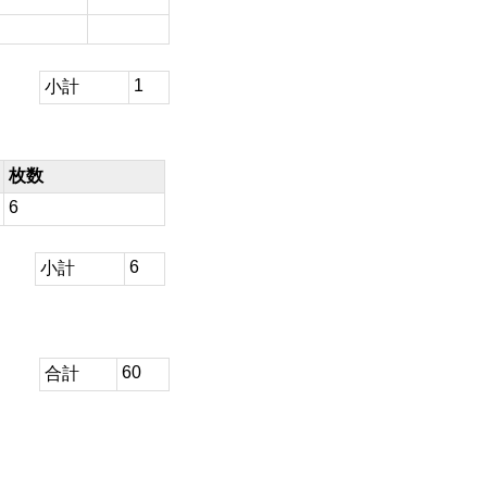
1
小計
枚数
6
6
小計
60
合計