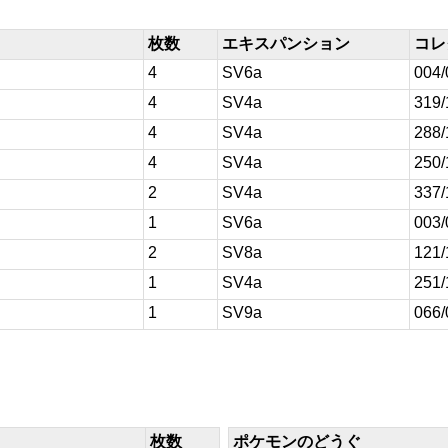
枚数
エキスパンション
コレ
4
SV6a
004/
4
SV4a
319/
4
SV4a
288/
4
SV4a
250/
2
SV4a
337/
1
SV6a
003/
2
SV8a
121/
1
SV4a
251/
1
SV9a
066/
枚数
ポケモンのどうぐ