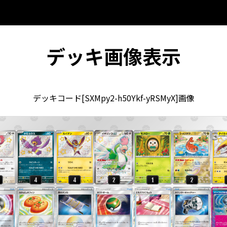
デッキ画像表示
デッキコード[SXMpy2-h50Ykf-yRSMyX]画像