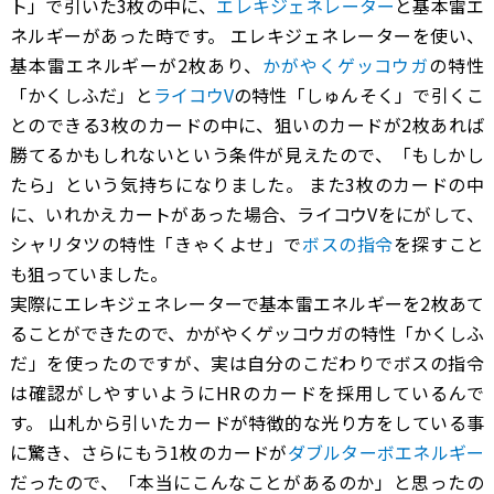
ト」で引いた3枚の中に、
エレキジェネレーター
と基本雷エ
ネルギーがあった時です。 エレキジェネレーターを使い、
基本雷エネルギーが2枚あり、
かがやくゲッコウガ
の特性
「かくしふだ」と
ライコウV
の特性「しゅんそく」で引くこ
とのできる3枚のカードの中に、狙いのカードが2枚あれば
勝てるかもしれないという条件が見えたので、「もしかし
たら」という気持ちになりました。 また3枚のカードの中
に、いれかえカートがあった場合、ライコウVをにがして、
シャリタツの特性「きゃくよせ」で
ボスの指令
を探すこと
も狙っていました。
実際にエレキジェネレーターで基本雷エネルギーを2枚あて
ることができたので、かがやくゲッコウガの特性「かくしふ
だ」を使ったのですが、実は自分のこだわりでボスの指令
は確認がしやすいようにHRのカードを採用しているんで
す。 山札から引いたカードが特徴的な光り方をしている事
に驚き、さらにもう1枚のカードが
ダブルターボエネルギー
だったので、「本当にこんなことがあるのか」と思ったの