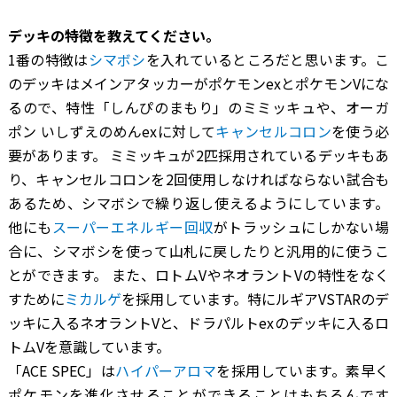
―――デッキの特徴を教えてください。
1番の特徴は
シマボシ
を入れているところだと思います。こ
のデッキはメインアタッカーがポケモンexとポケモンVにな
るので、特性「しんぴのまもり」のミミッキュや、オーガ
ポン いしずえのめんexに対して
キャンセルコロン
を使う必
要があります。 ミミッキュが2匹採用されているデッキもあ
り、キャンセルコロンを2回使用しなければならない試合も
あるため、シマボシで繰り返し使えるようにしています。
他にも
スーパーエネルギー回収
がトラッシュにしかない場
合に、シマボシを使って山札に戻したりと汎用的に使うこ
とができます。 また、ロトムVやネオラントVの特性をなく
すために
ミカルゲ
を採用しています。特にルギアVSTARのデ
ッキに入るネオラントVと、ドラパルトexのデッキに入るロ
トムVを意識しています。
「ACE SPEC」は
ハイパーアロマ
を採用しています。素早く
ポケモンを進化させることができることはもちろんです