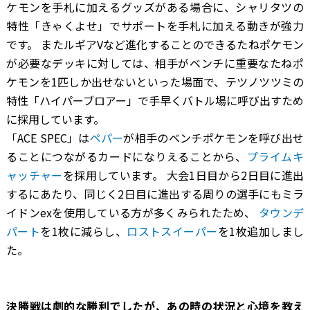
ケモンを手札に加えるグッズがある場合に、シャリタツの
特性「きゃくよせ」でサポートを手札に加える動きが強力
です。 またルギアVなど進化することのできるたねポケモン
が必要なデッキに対しては、相手がベンチに重要なたねポ
ケモンを1匹しか出せないといった場面で、テツノツツミの
特性「ハイパーブロアー」で手早くバトル場に呼び出すため
に採用しています。
「ACE SPEC」は
ペパー
が相手のベンチポケモンを呼び出せ
ることにつながるカードになりえることから、
プライムキ
ャッチャー
を採用しています。 大会1日目から2日目に進出
するにあたり、同じく2日目に進出する周りの選手にもミラ
イドンexを使用している方が多くみられたため、
タウンデ
パート
を1枚に減らし、
ロストスイーパー
を1枚追加しまし
た。
―――決勝戦は劇的な勝利でしたが、あの時の状況と心境を教え