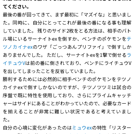
てください。
最後の番が回ってきて、まず最初に「マズイな」と思いまし
た。同時に、自分にとってこれが最後の番になる事も理解
していました。 残りのサイド2枚をとる方法は、相手のバト
ル場にいるサーナイトexを倒すか、ベンチのポケモンを
テ
ツノカイナex
のワザ「ごっつあんプリファイ」で倒すしか
ありませんでした。 ただし、サーナイトexを1撃で倒せる
ラ
イチュウV
は前の番に倒されており、ベンチにライチュウV
を出してしまったことを反省していました。
勝利するためには必然的に相手ベンチのポケモンをテツノ
カイナexで倒すしかないのですが、テツノツツミは試合の
序盤で既に特性を使用しており、さらにプライムキャッチ
ャーはサイドにあることがわかっていたので、必要なカード
を揃えることが非常に難しい状況であると考えていまし
た。
自分の心境に変化があったのは
ミュウex
の特性「リスター