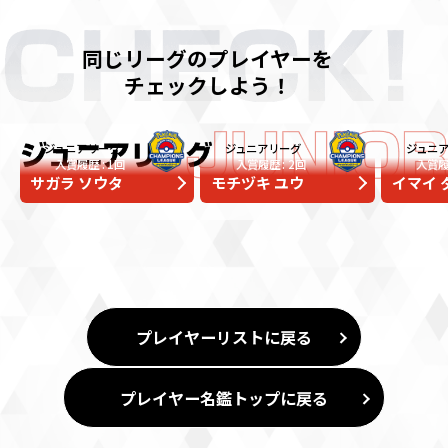
同じリーグのプレイヤーを
チェックしよう！
ジュニアリーグ
ジュニアリーグ
ジュニ
入賞履歴
1回
入賞履歴
2回
入賞
サガラ ソウタ
モチヅキ ユウ
イマイ 
プレイヤーリストに戻る
プレイヤー名鑑トップに戻る