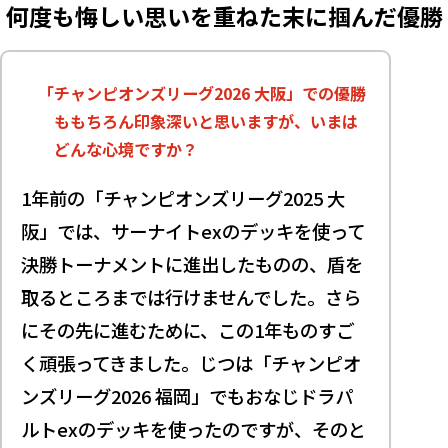
何度も悔しい思いを重ねた末に掴んだ優勝
一番思い出に残っている大会、
使用したカード
何度も悔しい思いを重ねた末に掴ん
「チャンピオンズリーグ2026 大阪」での優勝
だ優勝
ももちろん印象深いと思いますが、いまは
好きなカードとその理由
どんな心境ですか？
よく行くジム
1年前の「チャンピオンズリーグ2025 大
関わってくれたすべての人へ感謝
阪」では、サーナイトexのデッキを使って
決勝トーナメントに進出したものの、盾を
取るところまでは行けませんでした。さら
にその先に進むために、この1年ものすご
く頑張ってきました。じつは「チャンピオ
ンズリーグ2026 福岡」でもおなじドラパ
ルトexのデッキを使ったのですが、そのと