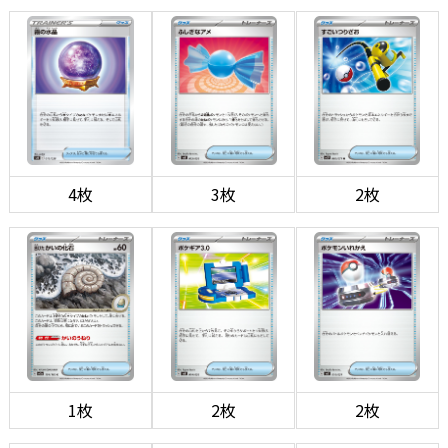
4枚
3枚
2枚
1枚
2枚
2枚