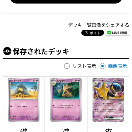
デッキ一覧画像をシェアする
保存されたデッキ
リスト表示
画像表示
4枚
2枚
3枚