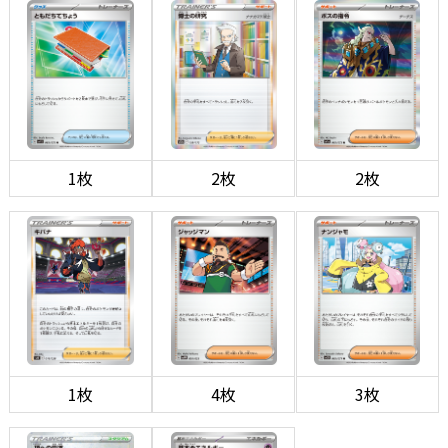
1枚
2枚
2枚
1枚
4枚
3枚