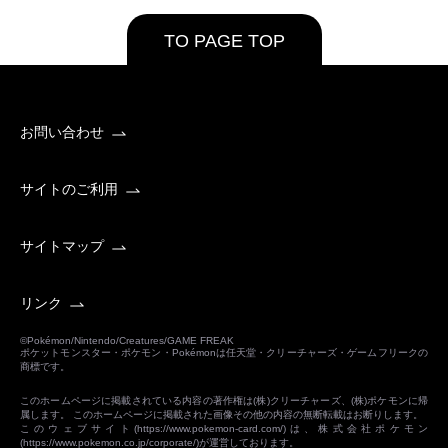
TO PAGE TOP
お問い合わせ
サイトのご利用
サイトマップ
リンク
©Pokémon/Nintendo/Creatures/GAME FREAK
ポケットモンスター・ポケモン・Pokémonは任天堂・クリーチャーズ・ゲームフリークの
商標です。
このホームページに掲載されている内容の著作権は(株)クリーチャーズ、(株)ポケモンに帰
属します。 このホームページに掲載された画像その他の内容の無断転載はお断りします。
このウェブサイト(
https://www.pokemon-card.com/
)は、株式会社ポケモン
(
https://www.pokemon.co.jp/corporate/
)が運営しております。