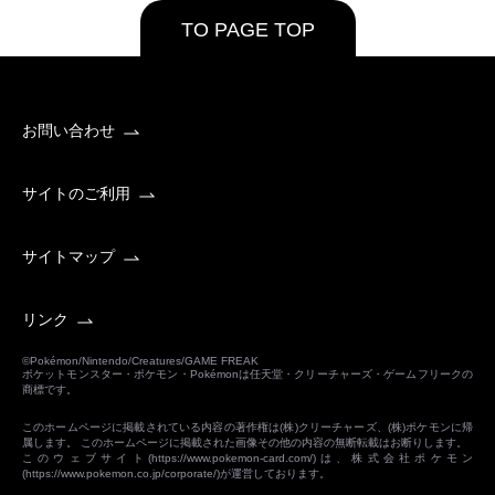
TO PAGE TOP
お問い合わせ
サイトのご利用
サイトマップ
リンク
©Pokémon/Nintendo/Creatures/GAME FREAK
ポケットモンスター・ポケモン・Pokémonは任天堂・クリーチャーズ・ゲームフリークの
商標です。
このホームページに掲載されている内容の著作権は(株)クリーチャーズ、(株)ポケモンに帰
属します。 このホームページに掲載された画像その他の内容の無断転載はお断りします。
このウェブサイト(
https://www.pokemon-card.com/
)は、株式会社ポケモン
(
https://www.pokemon.co.jp/corporate/
)が運営しております。