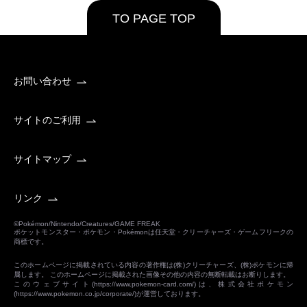
TO PAGE TOP
お問い合わせ
サイトのご利用
サイトマップ
リンク
©Pokémon/Nintendo/Creatures/GAME FREAK
ポケットモンスター・ポケモン・Pokémonは任天堂・クリーチャーズ・ゲームフリークの
商標です。
このホームページに掲載されている内容の著作権は(株)クリーチャーズ、(株)ポケモンに帰
属します。 このホームページに掲載された画像その他の内容の無断転載はお断りします。
このウェブサイト(
https://www.pokemon-card.com/
)は、株式会社ポケモン
(
https://www.pokemon.co.jp/corporate/
)が運営しております。