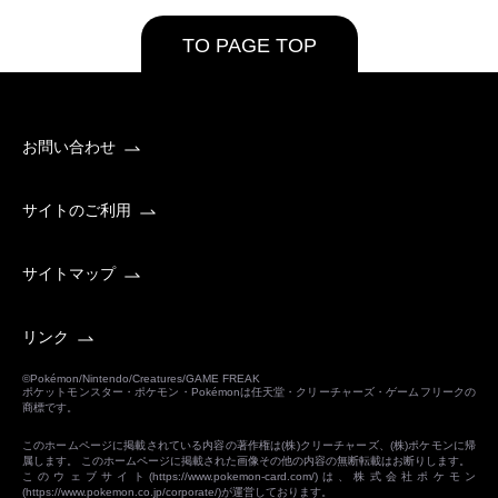
TO PAGE TOP
お問い合わせ
サイトのご利用
サイトマップ
リンク
©Pokémon/Nintendo/Creatures/GAME FREAK
ポケットモンスター・ポケモン・Pokémonは任天堂・クリーチャーズ・ゲームフリークの
商標です。
このホームページに掲載されている内容の著作権は(株)クリーチャーズ、(株)ポケモンに帰
属します。 このホームページに掲載された画像その他の内容の無断転載はお断りします。
このウェブサイト(
https://www.pokemon-card.com/
)は、株式会社ポケモン
(
https://www.pokemon.co.jp/corporate/
)が運営しております。