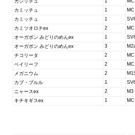
1
MC
カジッチュ
1
MC
カミッチュ
1
SV
カミッチュ
2
MC
カミツオロチex
1
SV
オーガポン みどりのめんex
3
M2
オーガポン みどりのめんex
2
MC
チコリータ
2
MC
ベイリーフ
2
M1
メガニウム
1
SV
カプ・ブルル
2
M3
ニャースex
1
MC
キチキギスex