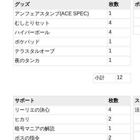
グッズ
枚数
ポ
1
アンフェアスタンプ(ACE SPEC)
4
むしとりセット
4
ハイパーボール
1
ポケパッド
1
テラスタルオーブ
1
夜のタンカ
12
小計
サポート
枚数
ス
4
リーリエの決心
活
2
ヒカリ
1
暗号マニアの解読
2
ボスの指令