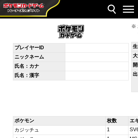
デッキコード
b1Fk5w-KpoItj-vFFVbv
生
プレイヤーID
大
ニックネーム
開
氏名：カナ
出
氏名：漢字
ポケモン
枚数
エ
1
SV
カジッチュ