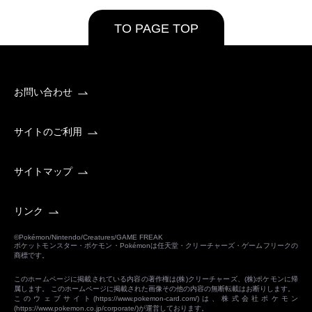
TO PAGE TOP
お問い合わせ
サイトのご利用
サイトマップ
リンク
©Pokémon/Nintendo/Creatures/GAME FREAK
ポケットモンスター・ポケモン・Pokémonは任天堂・クリーチャーズ・ゲームフリークの
商標です。
このホームページに掲載されている内容の著作権は(株)クリーチャーズ、(株)ポケモンに帰
属します。 このホームページに掲載された画像その他の内容の無断転載はお断りします。
このウェブサイト(
https://www.pokemon-card.com/
)は、株式会社ポケモン
(
https://www.pokemon.co.jp/corporate/
)が運営しております。