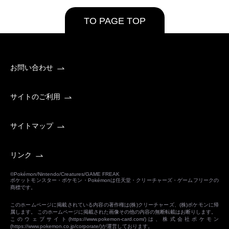
TO PAGE TOP
お問い合わせ
サイトのご利用
サイトマップ
リンク
©Pokémon/Nintendo/Creatures/GAME FREAK
ポケットモンスター・ポケモン・Pokémonは任天堂・クリーチャーズ・ゲームフリークの
商標です。
このホームページに掲載されている内容の著作権は(株)クリーチャーズ、(株)ポケモンに帰
属します。 このホームページに掲載された画像その他の内容の無断転載はお断りします。
このウェブサイト(
https://www.pokemon-card.com/
)は、株式会社ポケモン
(
https://www.pokemon.co.jp/corporate/
)が運営しております。