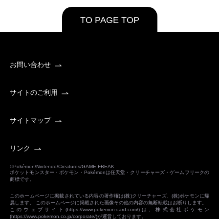
TO PAGE TOP
お問い合わせ
サイトのご利用
サイトマップ
リンク
©Pokémon/Nintendo/Creatures/GAME FREAK
ポケットモンスター・ポケモン・Pokémonは任天堂・クリーチャーズ・ゲームフリークの
商標です。
このホームページに掲載されている内容の著作権は(株)クリーチャーズ、(株)ポケモンに帰
属します。 このホームページに掲載された画像その他の内容の無断転載はお断りします。
このウェブサイト(
https://www.pokemon-card.com/
)は、株式会社ポケモン
(
https://www.pokemon.co.jp/corporate/
)が運営しております。