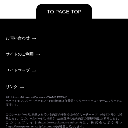
TO PAGE TOP
お問い合わせ
サイトのご利用
サイトマップ
リンク
©Pokémon/Nintendo/Creatures/GAME FREAK
ポケットモンスター・ポケモン・Pokémonは任天堂・クリーチャーズ・ゲームフリークの
商標です。
このホームページに掲載されている内容の著作権は(株)クリーチャーズ、(株)ポケモンに帰
属します。 このホームページに掲載された画像その他の内容の無断転載はお断りします。
このウェブサイト(
https://www.pokemon-card.com/
)は、株式会社ポケモン
(
https://www.pokemon.co.jp/corporate/
)が運営しております。