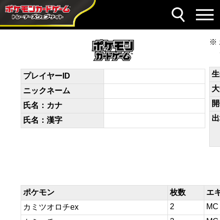
デッキコード
Lg9gLN-6ukmRo-LH9nPg
生
プレイヤーID
大
ニックネーム
開
氏名：カナ
出
氏名：漢字
ポケモン
枚数
エ
2
MC
カミツオロチex