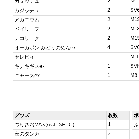
2
MC
カミッチュ
2
SV
カジッチュ
2
M1
メガニウム
2
M1
ベイリーフ
2
M1
チコリータ
4
SV
オーガポン みどりのめんex
1
M1
セレビィ
1
SV
キチキギスex
1
M3
ニャースex
グッズ
枚数
ポ
1
つりざおMAX(ACE SPEC)
ふ
2
夜のタンカ