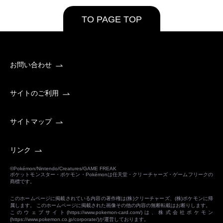
TO PAGE TOP
お問い合わせ
サイトのご利用
サイトマップ
リンク
©Pokémon/Nintendo/Creatures/GAME FREAK
ポケットモンスター・ポケモン・Pokémonは任天堂・クリーチャーズ・ゲームフリークの
商標です。
このホームページに掲載されている内容の著作権は(株)クリーチャーズ、(株)ポケモンに帰
属します。 このホームページに掲載された画像その他の内容の無断転載はお断りします。
このウェブサイト(
https://www.pokemon-card.com/
)は、株式会社ポケモン
(
https://www.pokemon.co.jp/corporate/
)が運営しております。