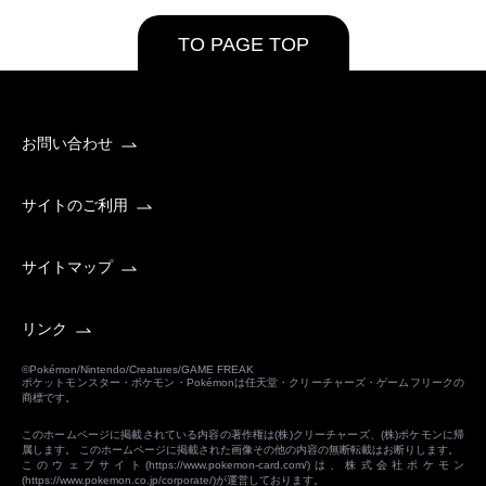
TO PAGE TOP
お問い合わせ
サイトのご利用
サイトマップ
リンク
©Pokémon/Nintendo/Creatures/GAME FREAK
ポケットモンスター・ポケモン・Pokémonは任天堂・クリーチャーズ・ゲームフリークの
商標です。
このホームページに掲載されている内容の著作権は(株)クリーチャーズ、(株)ポケモンに帰
属します。 このホームページに掲載された画像その他の内容の無断転載はお断りします。
このウェブサイト(
https://www.pokemon-card.com/
)は、株式会社ポケモン
(
https://www.pokemon.co.jp/corporate/
)が運営しております。