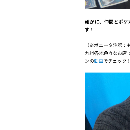
――確かに、仲間と
す！
（※ポニータ注釈：
九州各地色々なお店
ンの
動画
でチェック