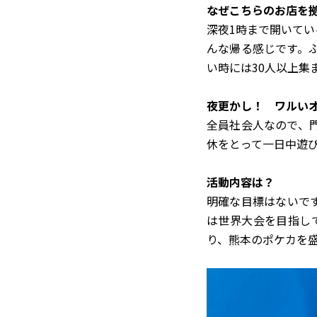
――なぜこちらのお店
深夜1時まで開いているの
んな帰る感じです。
い時には30人以上集
――夜更かし！ ワル
全員社会人なので、
休をとって一日中遊
――活動内容は？
明確な目標はないで
は世界大会を目指して
り、熊本のポケカを盛