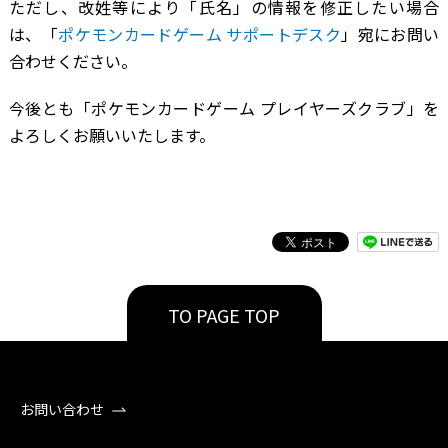
ただし、改姓等により「氏名」の情報を修正したい場合
は、「
ポケモンカードゲーム サポートデスク
」宛にお問い
合わせください。
今後とも「ポケモンカードゲーム プレイヤーズクラブ」を
よろしくお願いいたします。
TO PAGE TOP
お問い合わせ