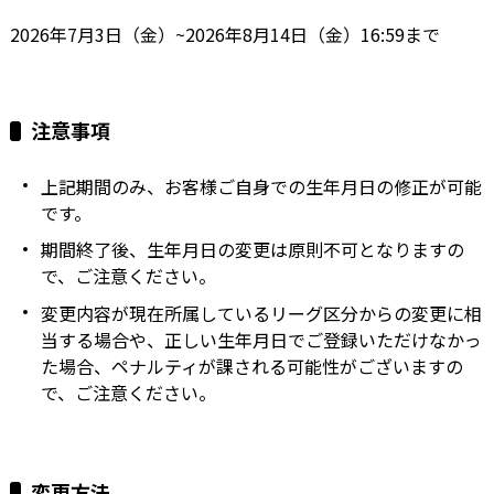
2026年7月3日（金）~2026年8月14日（金）16:59まで
注意事項
上記期間のみ、お客様ご自身での生年月日の修正が可能
です。
期間終了後、生年月日の変更は原則不可となりますの
で、ご注意ください。
変更内容が現在所属しているリーグ区分からの変更に相
当する場合や、正しい生年月日でご登録いただけなかっ
た場合、ペナルティが課される可能性がございますの
で、ご注意ください。
変更方法