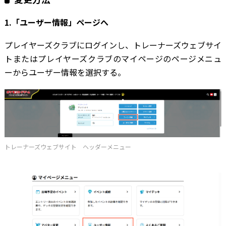
1.「ユーザー情報」ページへ
プレイヤーズクラブにログインし、トレーナーズウェブサイ
トまたはプレイヤーズクラブのマイページのページメニュ
ーからユーザー情報を選択する。
トレーナーズウェブサイト ヘッダーメニュー