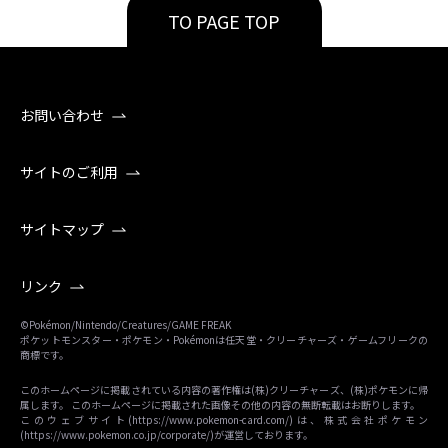
TO PAGE TOP
お問い合わせ
サイトのご利用
サイトマップ
リンク
©Pokémon/Nintendo/Creatures/GAME FREAK
ポケットモンスター・ポケモン・Pokémonは任天堂・クリーチャーズ・ゲームフリークの
商標です。
このホームページに掲載されている内容の著作権は(株)クリーチャーズ、(株)ポケモンに帰
属します。 このホームページに掲載された画像その他の内容の無断転載はお断りします。
このウェブサイト(
https://www.pokemon-card.com/
)は、株式会社ポケモン
(
https://www.pokemon.co.jp/corporate/
)が運営しております。