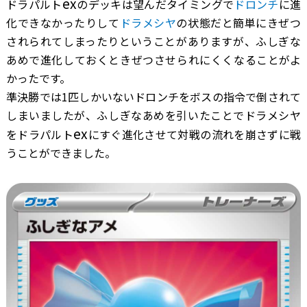
ex
ドラパルト
のデッキは望んだタイミングで
ドロンチ
に進
化できなかったりして
ドラメシヤ
の状態だと簡単にきぜつ
されられてしまったりということがありますが、ふしぎな
あめで進化しておくときぜつさせられにくくなることがよ
かったです。
準決勝では1匹しかいないドロンチをボスの指令で倒されて
しまいましたが、ふしぎなあめを引いたことでドラメシヤ
ex
をドラパルト
にすぐ進化させて対戦の流れを崩さずに戦
うことができました。