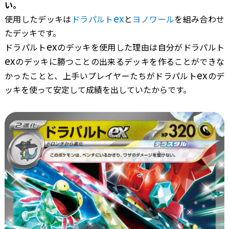
い。
ex
使用したデッキは
ドラパルト
と
ヨノワール
を組み合わせ
たデッキです。
ex
ドラパルト
のデッキを使用した理由は自分がドラパルト
ex
のデッキに勝つことの出来るデッキを作ることができな
ex
かったことと、上手いプレイヤーたちがドラパルト
のデ
ッキを使って安定して成績を出していたからです。