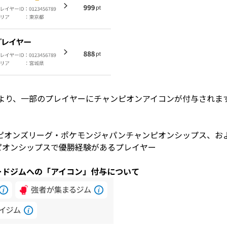
月）より、一部のプレイヤーにチャンピオンアイコンが付与されま
。
ンピオンズリーグ・ポケモンジャパンチャンピオンシップス、およ
ピオンシップスで優勝経験があるプレイヤー
ードジムへの「アイコン」付与について