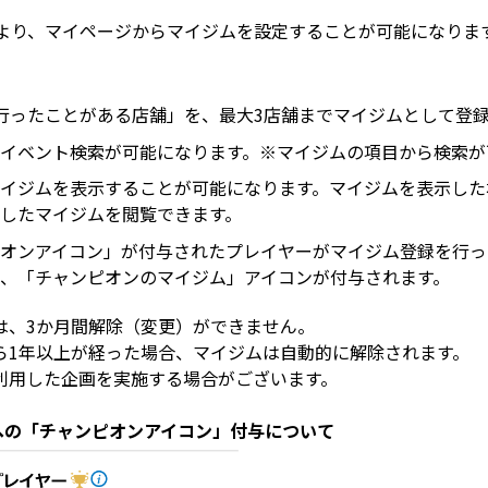
月）より、マイページからマイジムを設定することが可能になりま
行ったことがある店舗」を、最大3店舗までマイジムとして登
イベント検索が可能になります。※マイジムの項目から検索が
イジムを表示することが可能になります。マイジムを表示した
したマイジムを閲覧できます。
オンアイコン」が付与されたプレイヤーがマイジム登録を行っ
、「チャンピオンのマイジム」アイコンが付与されます。
は、3か月間解除（変更）ができません。
ら1年以上が経った場合、マイジムは自動的に解除されます。
利用した企画を実施する場合がございます。
への「チャンピオンアイコン」付与について