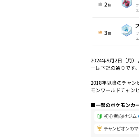
2024年9月2日（
ーは下記の通りです
2018年以降のチャ
モンワールドチャン
■一部のポケモンカ