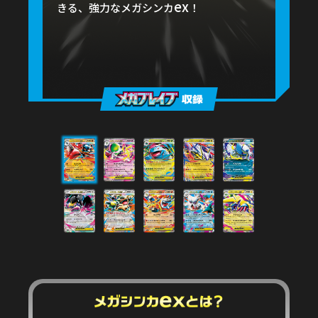
ex
ex
ex
ex
きる、強力なメガシンカ
！