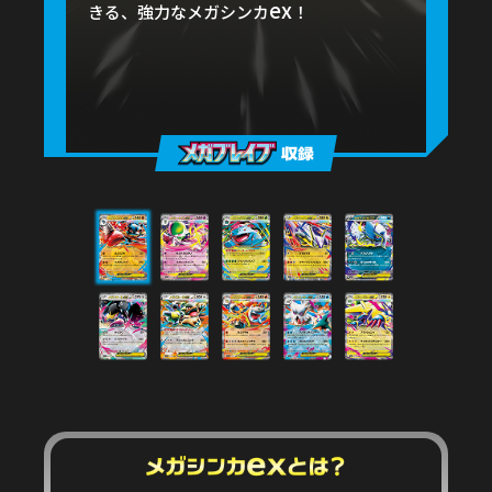
ex
ex
ex
ex
きる、強力なメガシンカ
！