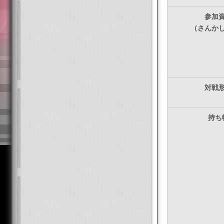
参加
（さんか
対戦
持ち