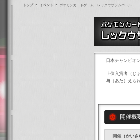
トップ
イベント
ポケモンカードゲーム レックウザジムバトル
日本チャンピオ
上位入賞者（じ
与（あた）えら
開催概
開催（かいさ