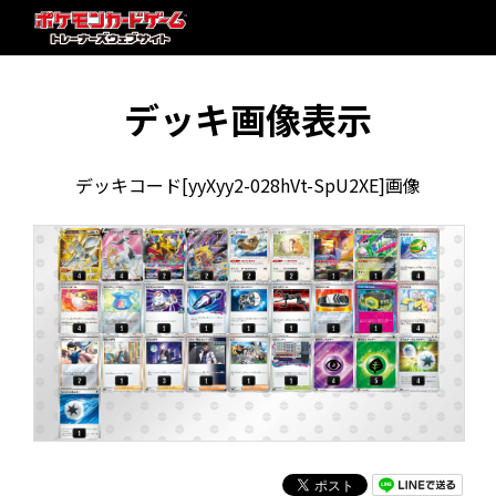
デッキ画像表示
デッキコード[yyXyy2-028hVt-SpU2XE]画像