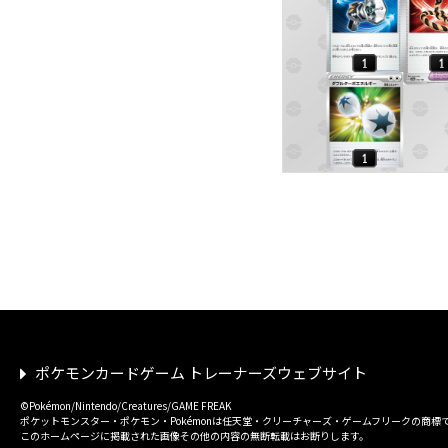
ポケモンカードゲーム トレーナーズウェブサイト
©Pokémon/Nintendo/Creatures/GAME FREAK
ポケットモンスター・ポケモン・Pokémonは任天堂・クリーチャーズ・ゲームフリークの商標
このホームページに掲載された画像その他の内容の無断転載はお断りします。