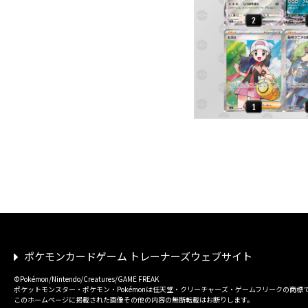
ポケモンカードゲーム トレーナーズウェブサイト
©Pokémon/Nintendo/Creatures/GAME FREAK
ポケットモンスター・ポケモン・Pokémonは任天堂・クリーチャーズ・ゲームフリークの商標
このホームページに掲載された画像その他の内容の無断転載はお断りします。