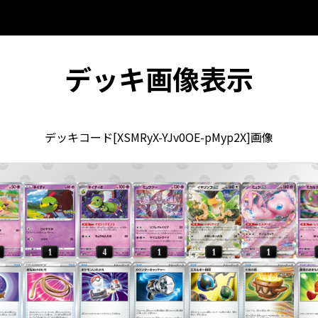
デッキ画像表示
デッキコード[XSMRyX-YJv0OE-pMyp2X]画像