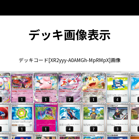
デッキ画像表示
デッキコード[XR2yyy-A0AMGh-MpRMpX]画像