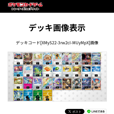
デッキ画像表示
デッキコード[XMyS22-3rw2cI-MUyMpX]画像