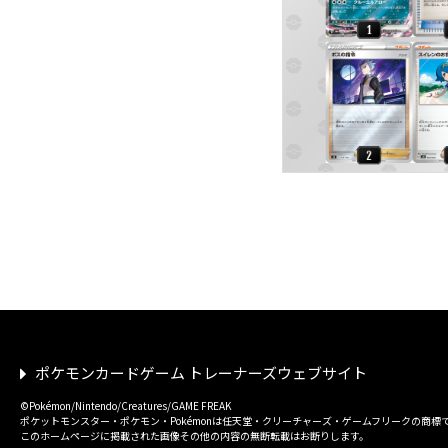
ポケモンカードゲーム トレーナーズウェブサイト
©Pokémon/Nintendo/Creatures/GAME FREAK
ポケットモンスター・ポケモン・Pokémonは任天堂・クリーチャーズ・ゲームフリークの商標
このホームページに掲載された画像その他の内容の無断転載はお断りします。