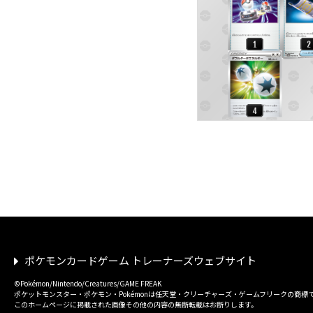
ポケモンカードゲーム トレーナーズウェブサイト
©Pokémon/Nintendo/Creatures/GAME FREAK
ポケットモンスター・ポケモン・Pokémonは任天堂・クリーチャーズ・ゲームフリークの商標
このホームページに掲載された画像その他の内容の無断転載はお断りします。