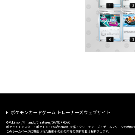
ポケモンカードゲーム トレーナーズウェブサイト
©Pokémon/Nintendo/Creatures/GAME FREAK
ポケットモンスター・ポケモン・Pokémonは任天堂・クリーチャーズ・ゲームフリークの商標
このホームページに掲載された画像その他の内容の無断転載はお断りします。