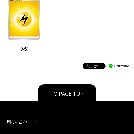
9枚
TO PAGE TOP
お問い合わせ