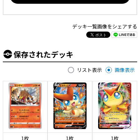
デッキ一覧画像をシェアする
保存されたデッキ
リスト表示
画像表示
1枚
1枚
1枚