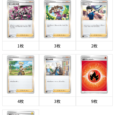
1枚
3枚
2枚
4枚
3枚
9枚