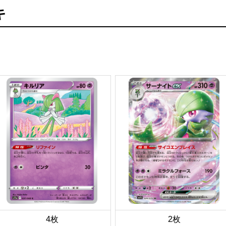
キ
4枚
2枚