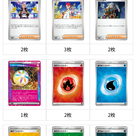
2枚
3枚
2枚
1枚
2枚
2枚