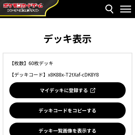
デッキ表示
【枚数】60枚デッキ
【デッキコード】
x8K88x-T2tXaf-cDK8Y8
マイデッキに登録する
デッキコードをコピーする
デッキ一覧画像を表示する