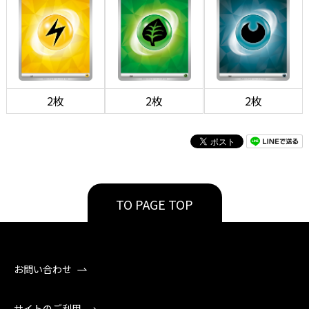
2枚
2枚
2枚
TO PAGE TOP
お問い合わせ
サイトのご利用