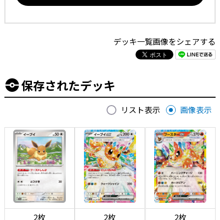
デッキ一覧画像をシェアする
保存されたデッキ
リスト表示
画像表示
2枚
2枚
2枚