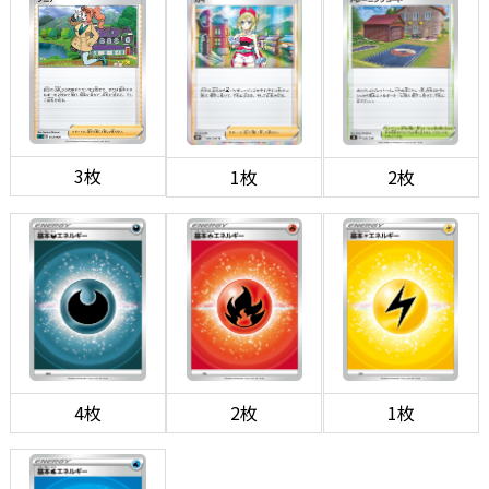
3枚
1枚
2枚
4枚
2枚
1枚