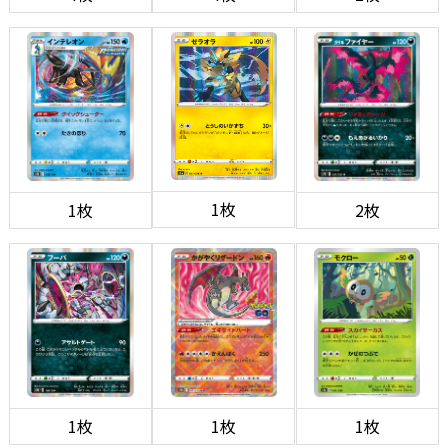
1枚
1枚
2枚
1枚
1枚
1枚