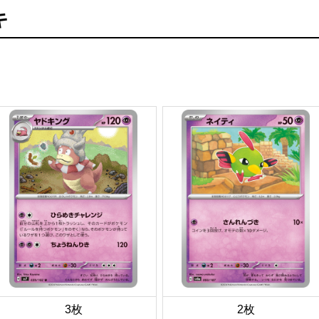
キ
3枚
2枚