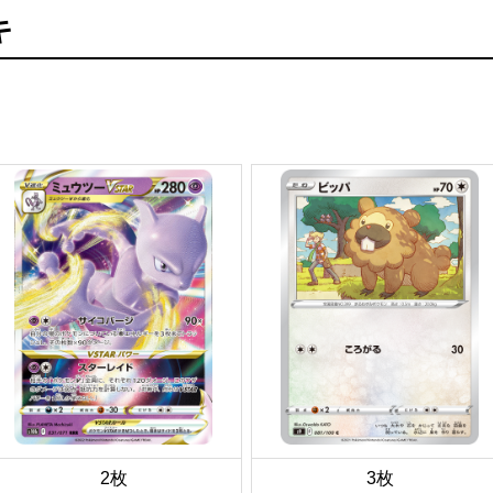
キ
2枚
3枚