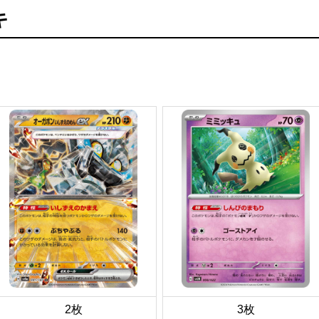
キ
2枚
3枚