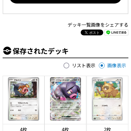
デッキ一覧画像をシェアする
保存されたデッキ
リスト表示
画像表示
4枚
4枚
2枚