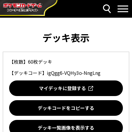
デッキ表示
【枚数】60枚デッキ
【デッキコード】
igQgg6-VQHy3o-NngLng
マイデッキに登録する
デッキコードをコピーする
デッキ一覧画像を表示する