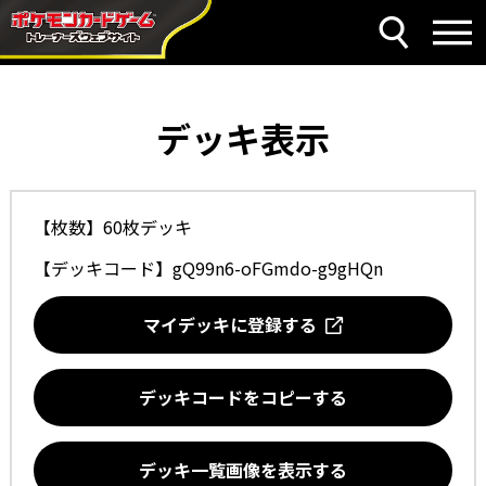
デッキ表示
【枚数】60枚デッキ
【デッキコード】
gQ99n6-oFGmdo-g9gHQn
マイデッキに登録する
デッキコードをコピーする
デッキ一覧画像を表示する