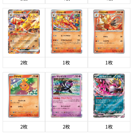
2枚
1枚
1枚
2枚
2枚
1枚