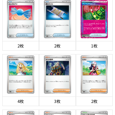
2枚
2枚
1枚
4枚
3枚
2枚