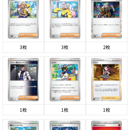
3枚
3枚
2枚
1枚
1枚
1枚