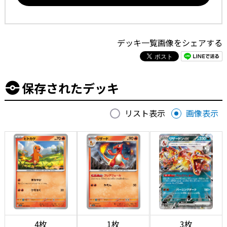
デッキ一覧画像をシェアする
保存されたデッキ
リスト表示
画像表示
4枚
1枚
3枚