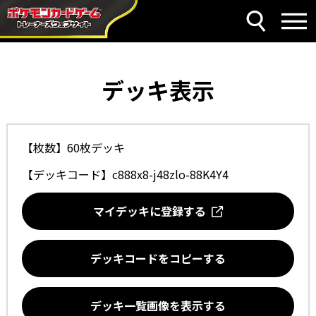
デッキ表示
【枚数】60枚デッキ
【デッキコード】
c888x8-j48zlo-88K4Y4
マイデッキに登録する
デッキコードをコピーする
デッキ一覧画像を表示する