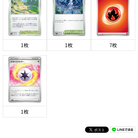
1枚
1枚
7枚
1枚