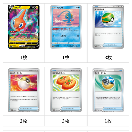
1枚
1枚
3枚
3枚
3枚
1枚