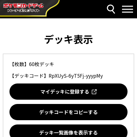
デッキ表示
【枚数】60枚デッキ
【デッキコード】
RpXUyS-6yT5Fj-yyypMy
マイデッキに登録する
デッキコードをコピーする
デッキ一覧画像を表示する