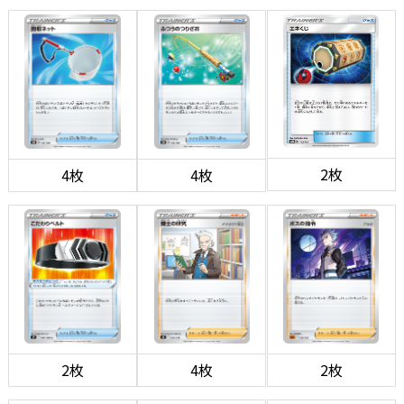
2枚
4枚
4枚
2枚
4枚
2枚