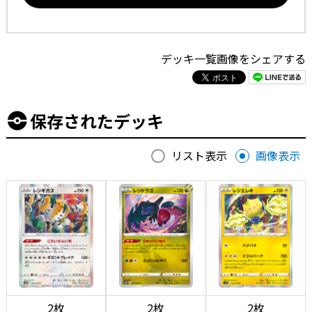
デッキ一覧画像をシェアする
保存されたデッキ
リスト表示
画像表示
2枚
2枚
2枚