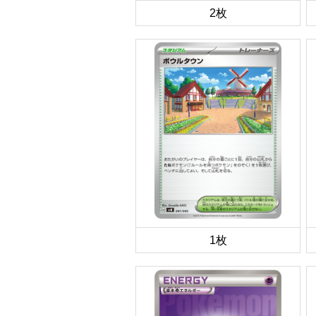
2枚
1枚