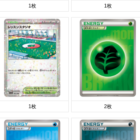
1枚
1枚
1枚
2枚