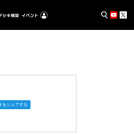
キをシェアする