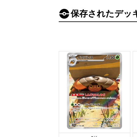
保存されたデッ