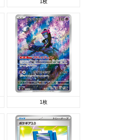
1枚
1枚