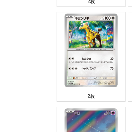
2枚
2枚